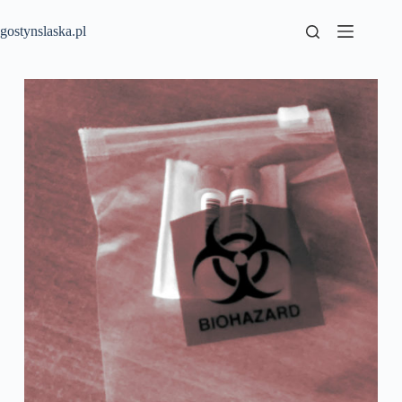
Przejdź
do
gostynslaska.pl
treści