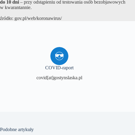
do 10 dni
– przy odstąpieniu od testowania osób bezobjawowych
w kwarantannie.
źródło: gov.pl/web/koronawirus/
COVID-raport
covid[at]gostynslaska.pl
Podobne artykuły