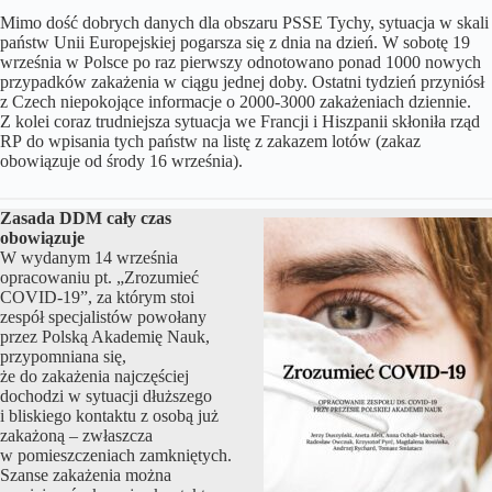
Mimo dość dobrych danych dla obszaru PSSE Tychy, sytuacja w skali
państw Unii Europejskiej pogarsza się z dnia na dzień. W sobotę 19
września w Polsce po raz pierwszy odnotowano ponad 1000 nowych
przypadków zakażenia w ciągu jednej doby. Ostatni tydzień przyniósł
z Czech niepokojące informacje o 2000-3000 zakażeniach dziennie.
Z kolei coraz trudniejsza sytuacja we Francji i Hiszpanii skłoniła rząd
RP do wpisania tych państw na listę z zakazem lotów (zakaz
obowiązuje od środy 16 września).
Zasada DDM cały czas
obowiązuje
W wydanym 14 września
opracowaniu pt. „Zrozumieć
COVID-19”, za którym stoi
zespół specjalistów powołany
przez Polską Akademię Nauk,
przypomniana się,
że do zakażenia najczęściej
dochodzi w sytuacji dłuższego
i bliskiego kontaktu z osobą już
zakażoną – zwłaszcza
w pomieszczeniach zamkniętych.
Szanse zakażenia można