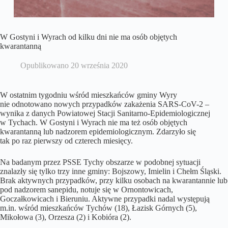
W Gostyni i Wyrach od kilku dni nie ma osób objętych
kwarantanną
Opublikowano
20 września 2020
W ostatnim tygodniu wśród mieszkańców gminy Wyry
nie odnotowano nowych przypadków zakażenia SARS-CoV-2 –
wynika z danych Powiatowej Stacji Sanitarno-Epidemiologicznej
w Tychach. W Gostyni i Wyrach nie ma też osób objętych
kwarantanną lub nadzorem epidemiologicznym. Zdarzyło się
tak po raz pierwszy od czterech miesięcy.
Na badanym przez PSSE Tychy obszarze w podobnej sytuacji
znalazły się tylko trzy inne gminy: Bojszowy, Imielin i Chełm Śląski.
Brak aktywnych przypadków, przy kilku osobach na kwarantannie lub
pod nadzorem sanepidu, notuje się w Ornontowicach,
Goczałkowicach i Bieruniu. Aktywne przypadki nadal występują
m.in. wśród mieszkańców Tychów (18), Łazisk Górnych (5),
Mikołowa (3), Orzesza (2) i Kobióra (2).