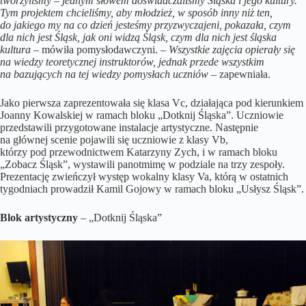
tworzyliśmy – jednym słowem doświadczaliśmy Śląska i jego kultury.
Tym projektem chcieliśmy, aby młodzież, w sposób inny niż ten,
do jakiego my na co dzień jesteśmy przyzwyczajeni, pokazała, czym
dla nich jest Śląsk, jak oni widzą Śląsk, czym dla nich jest śląska
kultura
– mówiła pomysłodawczyni. –
Wszystkie zajęcia opierały się
na wiedzy teoretycznej instruktorów, jednak przede wszystkim
na bazujących na tej wiedzy pomysłach uczniów
– zapewniała.
Jako pierwsza zaprezentowała się klasa Vc, działająca pod kierunkiem
Joanny Kowalskiej w ramach bloku „Dotknij Śląska”. Uczniowie
przedstawili przygotowane instalacje artystyczne. Następnie
na głównej scenie pojawili się uczniowie z klasy Vb,
którzy pod przewodnictwem Katarzyny Zych, i w ramach bloku
„Zobacz Śląsk”, wystawili panotmimę w podziale na trzy zespoły.
Prezentację zwieńczył występ wokalny klasy Va, którą w ostatnich
tygodniach prowadził Kamil Gojowy w ramach bloku „Usłysz Śląsk”.
Blok artystyczny
– „Dotknij Śląska”