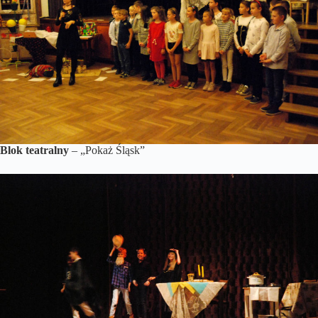
Blok teatralny
– „Pokaż Śląsk”