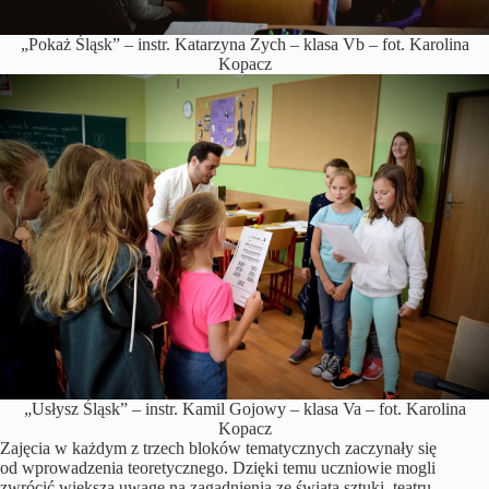
„Pokaż Śląsk” – instr. Katarzyna Zych – klasa Vb – fot. Karolina
Kopacz
„Usłysz Śląsk” – instr. Kamil Gojowy – klasa Va – fot. Karolina
Kopacz
Zajęcia w każdym z trzech bloków tematycznych zaczynały się
od wprowadzenia teoretycznego. Dzięki temu uczniowie mogli
zwrócić większą uwagę na zagadnienia ze świata sztuki, teatru