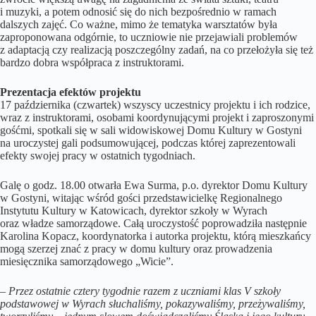
i muzyki, a potem odnosić się do nich bezpośrednio w ramach
dalszych zajęć. Co ważne, mimo że tematyka warsztatów była
zaproponowana odgórnie, to uczniowie nie przejawiali problemów
z adaptacją czy realizacją poszczególny zadań, na co przełożyła się też
bardzo dobra współpraca z instruktorami.
Prezentacja efektów projektu
17 października (czwartek) wszyscy uczestnicy projektu i ich rodzice,
wraz z instruktorami, osobami koordynującymi projekt i zaproszonymi
gośćmi, spotkali się w sali widowiskowej Domu Kultury w Gostyni
na uroczystej gali podsumowującej, podczas której zaprezentowali
efekty swojej pracy w ostatnich tygodniach.
Galę o godz. 18.00 otwarła Ewa Surma, p.o. dyrektor Domu Kultury
w Gostyni, witając wśród gości przedstawicielkę Regionalnego
Instytutu Kultury w Katowicach, dyrektor szkoły w Wyrach
oraz władze samorządowe. Całą uroczystość poprowadziła następnie
Karolina Kopacz, koordynatorka i autorka projektu, którą mieszkańcy
mogą szerzej znać z pracy w domu kultury oraz prowadzenia
miesięcznika samorządowego „Wicie”.
–
Przez ostatnie cztery tygodnie razem z uczniami klas V szkoły
podstawowej w Wyrach słuchaliśmy, pokazywaliśmy, przeżywaliśmy,