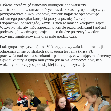
Główną część zajęć stanowiły kilkugodzinne warsztaty
z instruktorami, w ramach których każda z klas – grup tematycznych –
przygotowywała swój końcowy projekt: najpierw opracowując
od samego początku konspekt pracy, a później ćwicząc
i dopracowując szczegóły każdej z nich w ramach kolejnych zajęć.
Wszystko tak, aby móc zaprezentować się przed rodzicami i gośćmi
podczas gali wieńczącej projekt, a po drodze poszerzyć wiedzę,
rozwinąć zainteresowania oraz mile spędzić czas.
I tak grupa artystyczna (klasa Vc) przygotowywała kilka instalacji
odnoszących się do śląskich słów, grupa teatralna (klasa Vb)
pracowała nad trzema scenkami – pantomimą, zawierającymi elementy
śląskiej kultury, a grupa muzyczna (klasa Va) opracowała występ
wokalny odnoszący się do śląskiej tradycji muzycznej.