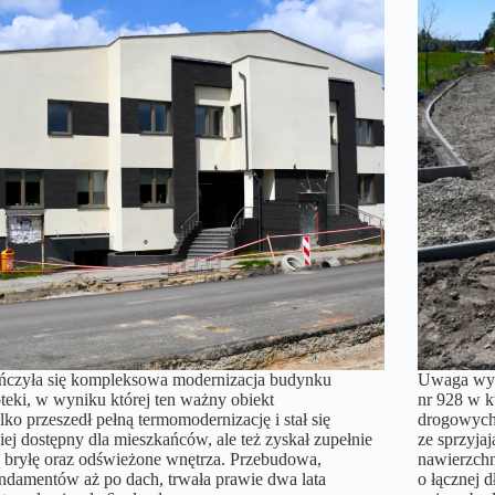
ńczyła się kompleksowa modernizacja budynku
Uwaga wyk
oteki, w wyniku której ten ważny obiekt
nr 928 w k
ylko przeszedł pełną termomodernizację i stał się
drogowych.
iej dostępny dla mieszkańców, ale też zyskał zupełnie
ze sprzyja
bryłę oraz odświeżone wnętrza. Przebudowa,
nawierzchn
ndamentów aż po dach, trwała prawie dwa lata
o łącznej 