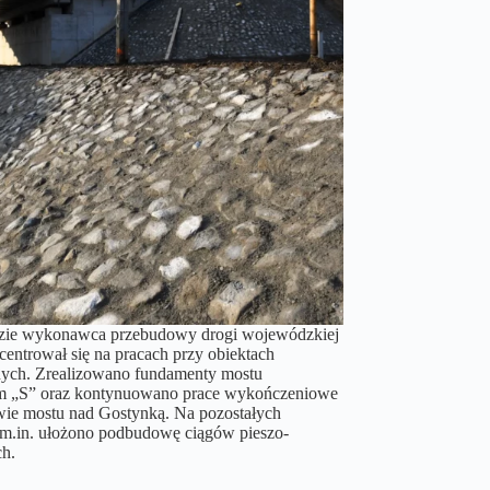
dzie wykonawca przebudowy drogi wojewódzkiej
centrował się na pracach przy obiektach
nych. Zrealizowano fundamenty mostu
em „S” oraz kontynuowano prace wykończeniowe
ie mostu nad Gostynką. Na pozostałych
m.in. ułożono podbudowę ciągów pieszo-
h.