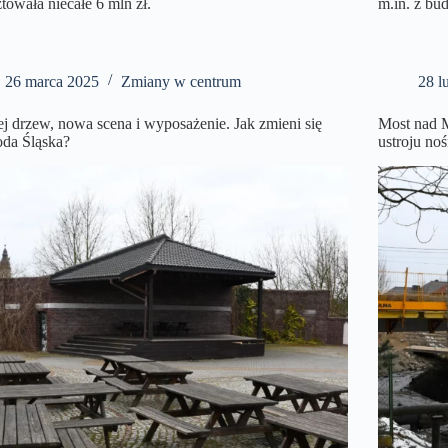
ztowała niecałe 6 mln zł.
m.in. z bu
26 marca 2025
Zmiany w centrum
28 l
j drzew, nowa scena i wyposażenie. Jak zmieni się
Most nad 
oda Śląska?
ustroju no