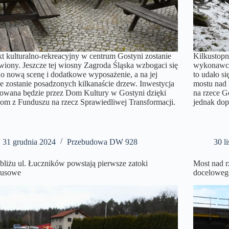
t kulturalno-rekreacyjny w centrum Gostyni zostanie
Kilkustop
iony. Jeszcze tej wiosny Zagroda Śląska wzbogaci się
wykonawcy
 o nową scenę i dodatkowe wyposażenie, a na jej
to udało s
ie zostanie posadzonych kilkanaście drzew. Inwestycja
mostu nad 
zowana będzie przez Dom Kultury w Gostyni dzięki
na rzece 
om z Funduszu na rzecz Sprawiedliwej Transformacji.
jednak dop
31 grudnia 2024
Przebudowa DW 928
30 l
liżu ul. Łuczników powstają pierwsze zatoki
Most nad r
busowe
docelowego