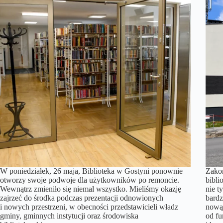
W poniedziałek, 26 maja, Biblioteka w Gostyni ponownie
Zako
otworzy swoje podwoje dla użytkowników po remoncie.
bibli
Wewnątrz zmieniło się niemal wszystko. Mieliśmy okazję
nie t
zajrzeć do środka podczas prezentacji odnowionych
bardz
i nowych przestrzeni, w obecności przedstawicieli władz
nową 
gminy, gminnych instytucji oraz środowiska
od fu