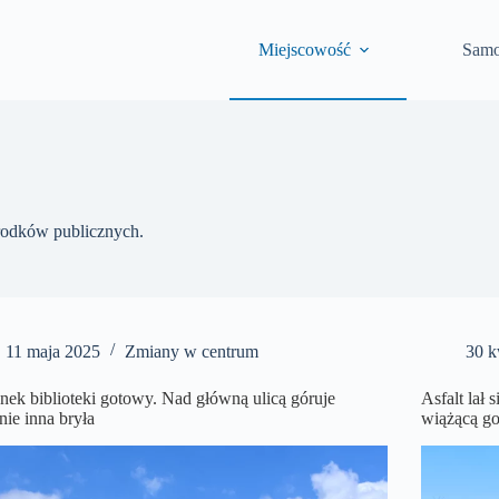
Miejscowość
Samo
środków publicznych.
11 maja 2025
Zmiany w centrum
30 k
ek biblioteki gotowy. Nad główną ulicą góruje
Asfalt lał 
nie inna bryła
wiążącą g