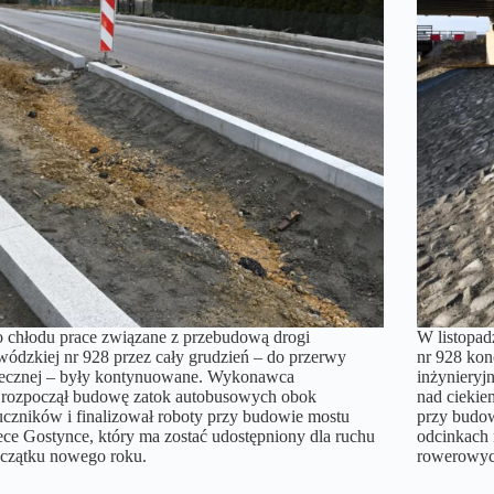
 chłodu prace związane z przebudową drogi
W listopa
ódzkiej nr 928 przez cały grudzień – do przerwy
nr 928 kon
tecznej – były kontynuowane. Wykonawca
inżynieryj
. rozpoczął budowę zatok autobusowych obok
nad cieki
uczników i finalizował roboty przy budowie mostu
przy budow
ece Gostynce, który ma zostać udostępniony dla ruchu
odcinkach 
oczątku nowego roku.
rowerowyc