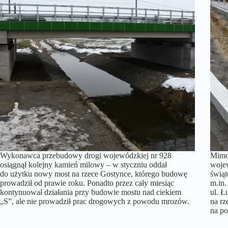
Wykonawca przebudowy drogi wojewódzkiej nr 928
Mimo
osiągnął kolejny kamień milowy – w styczniu oddał
wojew
do użytku nowy most na rzece Gostynce, którego budowę
świą
prowadził od prawie roku. Ponadto przez cały miesiąc
m.in
kontynuował działania przy budowie mostu nad ciekiem
ul. Ł
„S”, ale nie prowadził prac drogowych z powodu mrozów.
na rz
na p