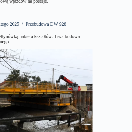
dową wjazdów na posesje.
utego 2025
Przebudowa DW 928
Młynówką nabiera kształtów. Trwa budowa
śnego