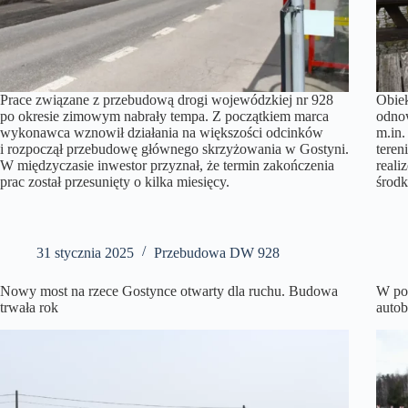
Prace związane z przebudową drogi wojewódzkiej nr 928
Obiek
po okresie zimowym nabrały tempa. Z początkiem marca
odnow
wykonawca wznowił działania na większości odcinków
m.in.
i rozpoczął przebudowę głównego skrzyżowania w Gostyni.
teren
W międzyczasie inwestor przyznał, że termin zakończenia
reali
prac został przesunięty o kilka miesięcy.
środk
31 stycznia 2025
Przebudowa DW 928
Nowy most na rzece Gostynce otwarty dla ruchu. Budowa
W pob
trwała rok
auto