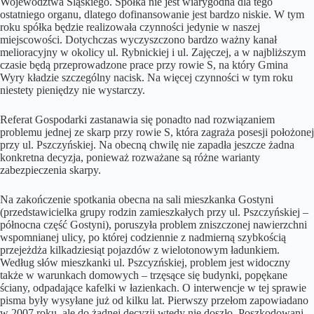
Województwa Śląskiego. Spółka nie jest wiarygodna dla tego
ostatniego organu, dlatego dofinansowanie jest bardzo niskie. W tym
roku spółka będzie realizowała czynności jedynie w naszej
miejscowości. Dotychczas wyczyszczono bardzo ważny kanał
melioracyjny w okolicy ul. Rybnickiej i ul. Zajęczej, a w najbliższym
czasie będą przeprowadzone prace przy rowie S, na który Gmina
Wyry kładzie szczególny nacisk. Na więcej czynności w tym roku
niestety pieniędzy nie wystarczy.
Referat Gospodarki zastanawia się ponadto nad rozwiązaniem
problemu jednej ze skarp przy rowie S, która zagraża posesji położonej
przy ul. Pszczyńskiej. Na obecną chwilę nie zapadła jeszcze żadna
konkretna decyzja, ponieważ rozważane są różne warianty
zabezpieczenia skarpy.
Na zakończenie spotkania obecna na sali mieszkanka Gostyni
(przedstawicielka grupy rodzin zamieszkałych przy ul. Pszczyńskiej –
północna część Gostyni), poruszyła problem zniszczonej nawierzchni
wspomnianej ulicy, po której codziennie z nadmierną szybkością
przejeżdża kilkadziesiąt pojazdów z wielotonowym ładunkiem.
Według słów mieszkanki ul. Pszcyzńskiej, problem jest widoczny
także w warunkach domowych – trzęsące się budynki, popękane
ściany, odpadające kafelki w łazienkach. O interwencje w tej sprawie
pisma były wysyłane już od kilku lat. Pierwszy przełom zapowiadano
w 2007 roku, ale do żadnej decyzji wtedy nie doszło. Poszkodowani