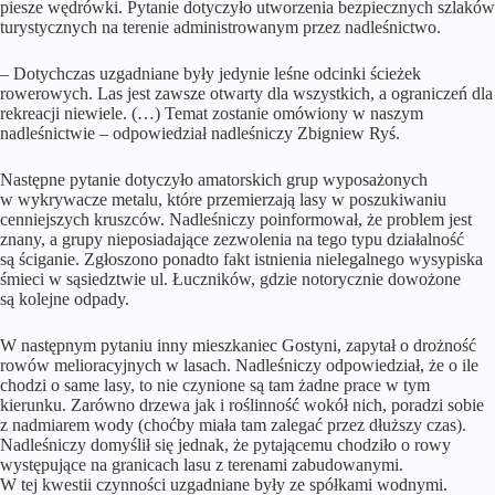
piesze wędrówki. Pytanie dotyczyło utworzenia bezpiecznych szlaków
turystycznych na terenie administrowanym przez nadleśnictwo.
– Dotychczas uzgadniane były jedynie leśne odcinki ścieżek
rowerowych. Las jest zawsze otwarty dla wszystkich, a ograniczeń dla
rekreacji niewiele. (…) Temat zostanie omówiony w naszym
nadleśnictwie – odpowiedział nadleśniczy Zbigniew Ryś.
Następne pytanie dotyczyło amatorskich grup wyposażonych
w wykrywacze metalu, które przemierzają lasy w poszukiwaniu
cenniejszych kruszców. Nadleśniczy poinformował, że problem jest
znany, a grupy nieposiadające zezwolenia na tego typu działalność
są ściganie. Zgłoszono ponadto fakt istnienia nielegalnego wysypiska
śmieci w sąsiedztwie ul. Łuczników, gdzie notorycznie dowożone
są kolejne odpady.
W następnym pytaniu inny mieszkaniec Gostyni, zapytał o drożność
rowów melioracyjnych w lasach. Nadleśniczy odpowiedział, że o ile
chodzi o same lasy, to nie czynione są tam żadne prace w tym
kierunku. Zarówno drzewa jak i roślinność wokół nich, poradzi sobie
z nadmiarem wody (choćby miała tam zalegać przez dłuższy czas).
Nadleśniczy domyślił się jednak, że pytającemu chodziło o rowy
występujące na granicach lasu z terenami zabudowanymi.
W tej kwestii czynności uzgadniane były ze spółkami wodnymi.