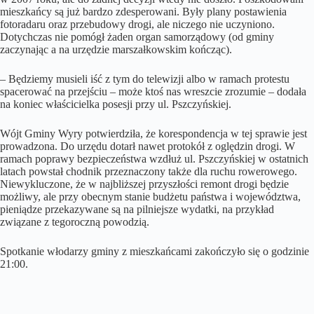
mieszkańcy są już bardzo zdesperowani. Były plany postawienia
fotoradaru oraz przebudowy drogi, ale niczego nie uczyniono.
Dotychczas nie pomógł żaden organ samorządowy (od gminy
zaczynając a na urzędzie marszałkowskim kończąc).
– Będziemy musieli iść z tym do telewizji albo w ramach protestu
spacerować na przejściu – może ktoś nas wreszcie zrozumie – dodała
na koniec właścicielka posesji przy ul. Pszczyńskiej.
Wójt Gminy Wyry potwierdziła, że korespondencja w tej sprawie jest
prowadzona. Do urzędu dotarł nawet protokół z oględzin drogi. W
ramach poprawy bezpieczeństwa wzdłuż ul. Pszczyńskiej w ostatnich
latach powstał chodnik przeznaczony także dla ruchu rowerowego.
Niewykluczone, że w najbliższej przyszłości remont drogi będzie
możliwy, ale przy obecnym stanie budżetu państwa i województwa,
pieniądze przekazywane są na pilniejsze wydatki, na przykład
związane z tegoroczną powodzią.
Spotkanie włodarzy gminy z mieszkańcami zakończyło się o godzinie
21:00.