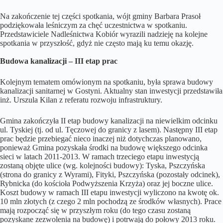
Na zakończenie tej części spotkania, wójt gminy Barbara Prasoł
podziękowała leśniczym za chęć uczestnictwa w spotkaniu.
Przedstawiciele Nadleśnictwa Kobiór wyrazili nadzieję na kolejne
spotkania w przyszłość, gdyż nie często mają ku temu okazję.
Budowa kanalizacji – III etap prac
Kolejnym tematem omówionym na spotkaniu, była sprawa budowy
kanalizacji sanitarnej w Gostyni. Aktualny stan inwestycji przedstawiła
inż. Urszula Kilan z referatu rozwoju infrastruktury.
Gmina zakończyła II etap budowy kanalizacji na niewielkim odcinku
ul. Tyskiej (tj. od ul. Tęczowej do granicy z lasem). Następny III etap
prac będzie przebiegać nieco inaczej niż dotychczas planowano,
ponieważ Gmina pozyskała środki na budowę większego odcinka
sieci w latach 2011-2013. W ramach trzeciego etapu inwestycją
zostaną objęte ulice (wg. kolejności budowy): Tyska, Pszczyńska
(strona do granicy z Wyrami), Fityki, Pszczyńska (pozostały odcinek),
Rybnicka (do kościoła Podwyższenia Krzyża) oraz jej boczne ulice.
Koszt budowy w ramach III etapu inwestycji wyliczono na kwotę ok.
10 mln złotych (z czego 2 mln pochodzą ze środków własnych). Prace
mają rozpocząć się w przyszłym roku (do tego czasu zostaną
pozyskane zezwolenia na budowę) i potrwają do połowy 2013 roku.