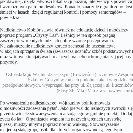
jak dawniej, dzięki łatwości lokalizacji pożaru, interwencji z powietrza
i wzmożonym patrolom leśników. Ponadto, znacznie ograniczono ilość
śmieci w lasach, dzięki regularnej kontroli i pomocy samorządów –
powiedział.
Nadleśnictwo Kobiór stawia również na edukację dzieci i młodzieży
poprzez program „Czysty Las”. Leśnicy w ten sposób pragną
zaszczepić w młodych ludziach dobre wzorce postępowania.
Na zakończenie nadleśniczy gorąco zachęcał do uczestnictwa
w akcjach sprzątania świata (zwłaszcza uczniów szkół podstawowych)
oraz w innych inicjatywach mających na celu ochronę otaczającej nas
przyrody.
Od redakcji:
W dniu dzisiejszym (16 września) uczniowie Zespołu
Szkół w Gostyni w ramach podobnej akcji w godzinach
przedpołudniowych, wysprzątali las przy ul. Zajęczej i ul. Łuczników
(klasy SP: VIa i VIb z wychowawcami).
Po wystąpieniu nadleśniczego, wójt gminy poinformowała
o możliwości zadawania pytań. Jako pierwsi do leśniczych zwrócili się
przedstawiciele stowarzyszenia realizującego w gminie projekt „Dodaj
życia do lat”. Organizacja wspiera na naszych terenach turystykę
pieszą, między innymi poprzez nordic-walking. Stowarzyszenie
ma jedną stałą grupę osób dla których organizowane są tego typu