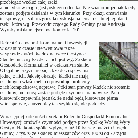
przebiegać wzdłuż całej rzeki,
a nie tylko w ciągu gostyńskiego odcinka. Nie wiadomo jednak kiedy
zostaną podjęte działania w tym kierunku. Przy okazji omawiania
tej sprawy, na sali rozgorzała dyskusja na temat ostatniej regulacji
rzeki, która wg. Przewodniczącego Rady Gminy, pana Andrzeja
Wyroby miała miejsce pod koniec lat 70′.
Referat Gospodarki Komunalnej i Inwestycji
w ostatnim czasie interweniował także
w sprawie dwóch kładek na rzece Gostynce.
Stan techniczny każdej z nich jest wg. Zakładu
Gospodarki Komunalnej w opłakanym stanie.
Oficjalnie przyznano się także do zespawania
jednej z nich. Jak się okazuje, kładki nie mają
ustalonych właścicieli, co powoduje problemy
z ich kompleksową naprawą. Póki stan prawny kładek nie zostanie
ustalony, nie mogą zostać podjęte czynności naprawcze. Pani
kierownik zapewniła jednak, że nadal będą kierowane pisma
w tej sprawie, a urzędnicy tak szybko się nie poddadzą.
W następnej kolejności dyrektor Referatu Gospodarki Komunalnej
i Inwestycji omówiła czynności podjęte przez Spółkę Wodną Wyry-
Gostyń. Na konto spółki wpłynęło już 10 tys zł z budżetu Urzędu
Gminy, 7 tys. zł ze składek mieszkańców oraz 300 zł od Zarządu