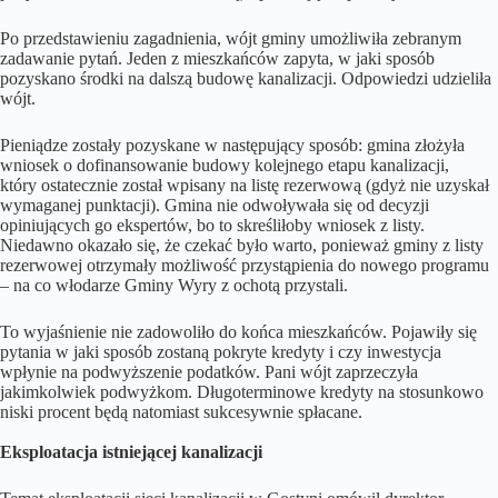
Po przedstawieniu zagadnienia, wójt gminy umożliwiła zebranym
zadawanie pytań. Jeden z mieszkańców zapyta, w jaki sposób
pozyskano środki na dalszą budowę kanalizacji. Odpowiedzi udzieliła
wójt.
Pieniądze zostały pozyskane w następujący sposób: gmina złożyła
wniosek o dofinansowanie budowy kolejnego etapu kanalizacji,
który ostatecznie został wpisany na listę rezerwową (gdyż nie uzyskał
wymaganej punktacji). Gmina nie odwoływała się od decyzji
opiniujących go ekspertów, bo to skreśliłoby wniosek z listy.
Niedawno okazało się, że czekać było warto, ponieważ gminy z listy
rezerwowej otrzymały możliwość przystąpienia do nowego programu
– na co włodarze Gminy Wyry z ochotą przystali.
To wyjaśnienie nie zadowoliło do końca mieszkańców. Pojawiły się
pytania w jaki sposób zostaną pokryte kredyty i czy inwestycja
wpłynie na podwyższenie podatków. Pani wójt zaprzeczyła
jakimkolwiek podwyżkom. Długoterminowe kredyty na stosunkowo
niski procent będą natomiast sukcesywnie spłacane.
Eksploatacja istniejącej kanalizacji