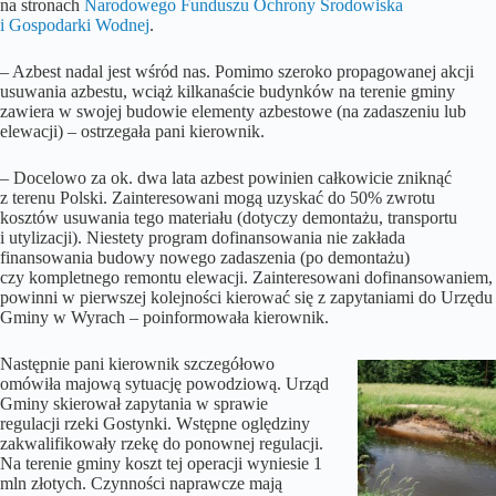
na stronach
Narodowego Funduszu Ochrony Środowiska
i Gospodarki Wodnej
.
– Azbest nadal jest wśród nas. Pomimo szeroko propagowanej akcji
usuwania azbestu, wciąż kilkanaście budynków na terenie gminy
zawiera w swojej budowie elementy azbestowe (na zadaszeniu lub
elewacji) – ostrzegała pani kierownik.
– Docelowo za ok. dwa lata azbest powinien całkowicie zniknąć
z terenu Polski. Zainteresowani mogą uzyskać do 50% zwrotu
kosztów usuwania tego materiału (dotyczy demontażu, transportu
i utylizacji). Niestety program dofinansowania nie zakłada
finansowania budowy nowego zadaszenia (po demontażu)
czy kompletnego remontu elewacji. Zainteresowani dofinansowaniem,
powinni w pierwszej kolejności kierować się z zapytaniami do Urzędu
Gminy w Wyrach – poinformowała kierownik.
Następnie pani kierownik szczegółowo
omówiła majową sytuację powodziową. Urząd
Gminy skierował zapytania w sprawie
regulacji rzeki Gostynki. Wstępne oględziny
zakwalifikowały rzekę do ponownej regulacji.
Na terenie gminy koszt tej operacji wyniesie 1
mln złotych. Czynności naprawcze mają