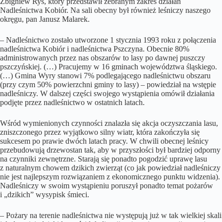
Zbigniew Ryś, który przedstawił zebranym zakres działań
Nadleśnictwa Kobiór. Na sali obecny był również leśniczy naszego
okręgu, pan Janusz Malarek.
– Nadleśnictwo zostało utworzone 1 stycznia 1993 roku z połączenia
nadleśnictwa Kobiór i nadleśnictwa Pszczyna. Obecnie 80%
administrowanych przez nas obszarów to lasy po dawnej puszczy
pszczyńskiej. (…) Pracujemy w 16 gminach województwa śląskiego.
(…) Gmina Wyry stanowi 7% podlegającego nadleśnictwu obszaru
(przy czym 50% powierzchni gminy to lasy) – powiedział na wstępie
nadleśniczy. W dalszej części swojego wystąpienia omówił działania
podjęte przez nadleśnictwo w ostatnich latach.
Wśród wymienionych czynności znalazła się akcja oczyszczania lasu,
zniszczonego przez wyjątkowo silny wiatr, która zakończyła się
sukcesem po prawie dwóch latach pracy. W chwili obecnej leśnicy
przebudowują drzewostan tak, aby w przyszłości był bardziej odporny
na czynniki zewnętrzne. Starają się ponadto pogodzić uprawę lasu
z naturalnym chowem dzikich zwierząt (co jak powiedział nadleśniczy
nie jest najlepszym rozwiązaniem z ekonomicznego punktu widzenia).
Nadleśniczy w swoim wystąpieniu poruszył ponadto temat pożarów
i „dzikich” wysypisk śmieci.
– Pożary na terenie nadleśnictwa nie występują już w tak wielkiej skali