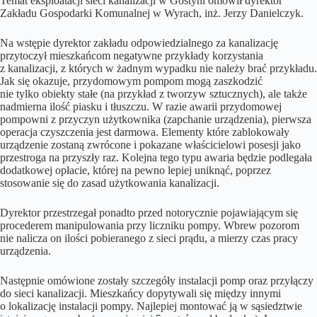
Temat eksploatacji sieci kanalizacji w Gostyni omówił dyrektor
Zakładu Gospodarki Komunalnej w Wyrach, inż. Jerzy Danielczyk.
Na wstępie dyrektor zakładu odpowiedzialnego za kanalizację
przytoczył mieszkańcom negatywne przykłady korzystania
z kanalizacji, z których w żadnym wypadku nie należy brać przykładu.
Jak się okazuje, przydomowym pompom mogą zaszkodzić
nie tylko obiekty stałe (na przykład z tworzyw sztucznych), ale także
nadmierna ilość piasku i tłuszczu. W razie awarii przydomowej
pompowni z przyczyn użytkownika (zapchanie urządzenia), pierwsza
operacja czyszczenia jest darmowa. Elementy które zablokowały
urządzenie zostaną zwrócone i pokazane właścicielowi posesji jako
przestroga na przyszły raz. Kolejna tego typu awaria będzie podlegała
dodatkowej opłacie, której na pewno lepiej uniknąć, poprzez
stosowanie się do zasad użytkowania kanalizacji.
Dyrektor przestrzegał ponadto przed notorycznie pojawiającym się
procederem manipulowania przy liczniku pompy. Wbrew pozorom
nie nalicza on ilości pobieranego z sieci prądu, a mierzy czas pracy
urządzenia.
Następnie omówione zostały szczegóły instalacji pomp oraz przyłączy
do sieci kanalizacji. Mieszkańcy dopytywali się między innymi
o lokalizację instalacji pompy. Najlepiej montować ją w sąsiedztwie