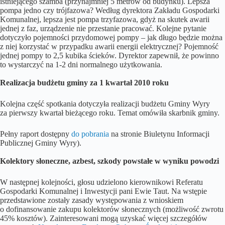
istniejącego szamba (przynajmniej 5 metrów od budynku). Lepsza
pompa jedno czy trójfazowa? Według dyrektora Zakładu Gospodarki
Komunalnej, lepsza jest pompa trzyfazowa, gdyż na skutek awarii
jednej z faz, urządzenie nie przestanie pracować. Kolejne pytanie
dotyczyło pojemności przydomowej pompy – jak długo będzie można
z niej korzystać w przypadku awarii energii elektrycznej? Pojemność
jednej pompy to 2,5 kubika ścieków. Dyrektor zapewnił, że powinno
to wystarczyć na 1-2 dni normalnego użytkowania.
Realizacja budżetu gminy za 1 kwartał 2010 roku
Kolejna część spotkania dotyczyła realizacji budżetu Gminy Wyry
za pierwszy kwartał bieżącego roku. Temat omówiła skarbnik gminy.
Pełny raport dostępny
do pobrania
na stronie Biuletynu Informacji
Publicznej Gminy Wyry).
Kolektory słoneczne, azbest, szkody powstałe w wyniku powodzi
W następnej kolejności, głosu udzielono kierownikowi Referatu
Gospodarki Komunalnej i Inwestycji pani Ewie Taut. Na wstępie
przedstawione zostały zasady występowania z wnioskiem
o dofinansowanie zakupu kolektorów słonecznych (możliwość zwrotu
45% kosztów). Zainteresowani mogą uzyskać więcej szczegółów