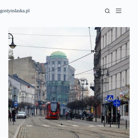
Przejdź
do
gostynslaska.pl
treści