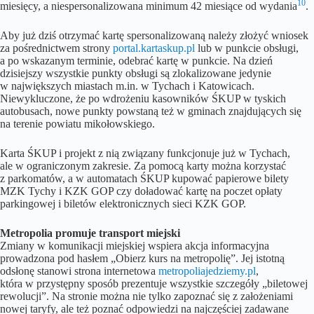
10
miesięcy, a niespersonalizowana minimum 42 miesiące od wydania
.
Aby już dziś otrzymać kartę spersonalizowaną należy złożyć wniosek
za pośrednictwem strony
portal.kartaskup.pl
lub w punkcie obsługi,
a po wskazanym terminie, odebrać kartę w punkcie. Na dzień
dzisiejszy wszystkie punkty obsługi są zlokalizowane jedynie
w największych miastach m.in. w Tychach i Katowicach.
Niewykluczone, że po wdrożeniu kasowników ŚKUP w tyskich
autobusach, nowe punkty powstaną też w gminach znajdujących się
na terenie powiatu mikołowskiego.
Karta ŚKUP i projekt z nią związany funkcjonuje już w Tychach,
ale w ograniczonym zakresie. Za pomocą karty można korzystać
z parkomatów, a w automatach ŚKUP kupować papierowe bilety
MZK Tychy i KZK GOP czy doładować kartę na poczet opłaty
parkingowej i biletów elektronicznych sieci KZK GOP.
Metropolia promuje transport miejski
Zmiany w komunikacji miejskiej wspiera akcja informacyjna
prowadzona pod hasłem „Obierz kurs na metropolię”. Jej istotną
odsłonę stanowi strona internetowa
metropoliajedziemy.pl
,
która w przystępny sposób prezentuje wszystkie szczegóły „biletowej
rewolucji”. Na stronie można nie tylko zapoznać się z założeniami
nowej taryfy, ale też poznać odpowiedzi na najczęściej zadawane