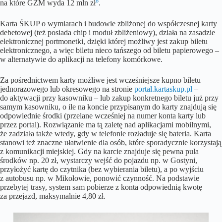
8
na które GZM wyda 12 mln zł
.
Karta ŚKUP o wymiarach i budowie zbliżonej do współczesnej karty
debetowej (też posiada chip i moduł zbliżeniowy), działa na zasadzie
elektronicznej portmonetki, dzięki której możliwy jest zakup biletu
elektronicznego, a więc biletu nieco tańszego od biletu papierowego –
w alternatywie do aplikacji na telefony komórkowe.
Za pośrednictwem karty możliwe jest wcześniejsze kupno biletu
jednorazowego lub okresowego na stronie
portal.kartaskup.pl
–
do aktywacji przy kasowniku – lub zakup konkretnego biletu już przy
samym kasowniku, o ile na koncie przypisanym do karty znajdują się
odpowiednie środki (przelane wcześniej na numer konta karty lub
przez portal). Rozwiązanie ma tą zaletę nad aplikacjami mobilnymi,
że zadziała także wtedy, gdy w telefonie rozładuje się bateria. Karta
stanowi też znaczne ułatwienie dla osób, które sporadycznie korzystają
z komunikacji miejskiej. Gdy na karcie znajduje się pewna pula
środków np. 20 zł, wystarczy wejść do pojazdu np. w Gostyni,
przyłożyć kartę do czytnika (bez wybierania biletu), a po wyjściu
z autobusu np. w Mikołowie, ponowić czynność. Na podstawie
przebytej trasy, system sam pobierze z konta odpowiednią kwotę
za przejazd, maksymalnie 4,80 zł.