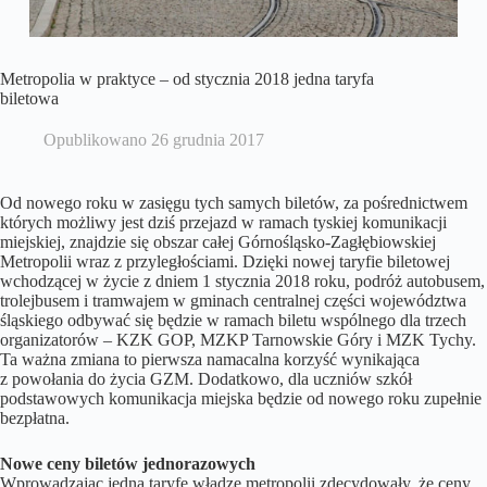
Metropolia w praktyce – od stycznia 2018 jedna taryfa
biletowa
Opublikowano
26 grudnia 2017
Od nowego roku w zasięgu tych samych biletów, za pośrednictwem
których możliwy jest dziś przejazd w ramach tyskiej komunikacji
miejskiej, znajdzie się obszar całej Górnośląsko-Zagłębiowskiej
Metropolii wraz z przyległościami. Dzięki nowej taryfie biletowej
wchodzącej w życie z dniem 1 stycznia 2018 roku, podróż autobusem,
trolejbusem i tramwajem w gminach centralnej części województwa
śląskiego odbywać się będzie w ramach biletu wspólnego dla trzech
organizatorów – KZK GOP, MZKP Tarnowskie Góry i MZK Tychy.
Ta ważna zmiana to pierwsza namacalna korzyść wynikająca
z powołania do życia GZM. Dodatkowo, dla uczniów szkół
podstawowych komunikacja miejska będzie od nowego roku zupełnie
bezpłatna.
Nowe ceny biletów jednorazowych
Wprowadzając jedną taryfę władze metropolii zdecydowały, że ceny