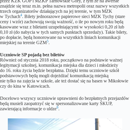
przez KZK GOP i MZKP Tarnowskie Góry, z tym że na awersie
znajdzie się teraz m.in. pełna nazwa metropolii oraz nazwy wszystkich
trzech organizatorów działających na jej terenie, w tym MZK
4
w Tychach
. Bilety jednorazowe papierowe sieci MZK Tychy (stare
ceny i wzór) zachowują swoją ważność, o ile po nowym roku będą
kasowane wraz z biletami uzupełniającymi w wysokości 0,20 zł lub
0,10 zł (do nabycia w tych samych punktach sprzedaży). Takie bilety,
po dopłacie, będą honorowane na wszystkich liniach komunikacji
5
miejskiej na terenie GZM
.
Uczniowie SP pojadą bez biletów
Również od stycznia 2018 roku, początkowo na podstawie ważnej
legitymacji szkolnej, komunikacja miejska dla dzieci i młodzieży
do 16. roku życia będzie bezpłatna. Dzięki temu uczniowie szkół
podstawowych będą mogli dojeżdżać komunikacją miejską
nie tylko na zajęcia w szkole, ale też dostać się na basen w Mikołowie
czy do kina w Katowicach.
Docelowo wszyscy uczniowie uprawnieni do bezpłatnych przejazdów
będą musieli zaopatrzyć się w spersonalizowane karty ŚKUP,
6
zawierającą informacje o uldze
.