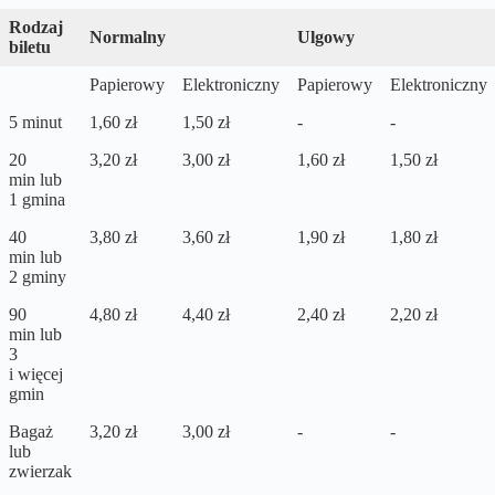
Rodzaj
Normalny
Ulgowy
biletu
Papierowy
Elektroniczny
Papierowy
Elektroniczny
5 minut
1,60 zł
1,50 zł
-
-
20
3,20 zł
3,00 zł
1,60 zł
1,50 zł
min lub
1 gmina
40
3,80 zł
3,60 zł
1,90 zł
1,80 zł
min lub
2 gminy
90
4,80 zł
4,40 zł
2,40 zł
2,20 zł
min lub
3
i więcej
gmin
Bagaż
3,20 zł
3,00 zł
-
-
lub
zwierzak