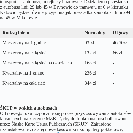
transportu – autobusy, trolejbusy i tramwaje. Dzięki temu przesiadka
z autobusu linii 29 lub 45 w Brynowie do tramwaju nr 6 w kierunku
Katowic będzie równie przyjemna jak przesiadka z autobusu linii 294
na 45 w Mikołowie.
Rodzaj biletu
Normalny
Ulgowy
Miesięczny na 1 gminę
93 zł
46,50zł
Miesięczny na całą sieć
132 zł
66 zł
Miesięczny na całą sieć na okaziciela
168 zł
-
Kwartalny na 1 gminę
236 zł
-
Kwartalny na całą sieć
344 zł
-
ŚKUP w tyskich autobusach
Od nowego roku rozpocznie się proces przystosowywania autobusów
kursujących na zlecenie MZK Tychy do funkcjonalności oferowanej
przez Śląską Kartę Usług Publicznych (ŚKUP). Zakupione
i zainstalowane zostaną nowe kasowniki i komputery pokładowe,