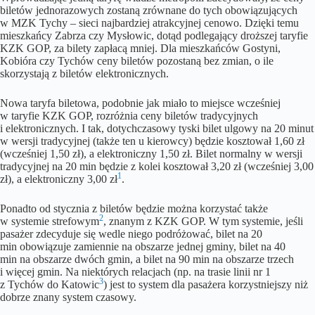
biletów jednorazowych zostaną zrównane do tych obowiązujących
w MZK Tychy – sieci najbardziej atrakcyjnej cenowo. Dzięki temu
mieszkańcy Zabrza czy Mysłowic, dotąd podlegający droższej taryfie
KZK GOP, za bilety zapłacą mniej. Dla mieszkańców Gostyni,
Kobióra czy Tychów ceny biletów pozostaną bez zmian, o ile
skorzystają z biletów elektronicznych.
Nowa taryfa biletowa, podobnie jak miało to miejsce wcześniej
w taryfie KZK GOP, rozróżnia ceny biletów tradycyjnych
i elektronicznych. I tak, dotychczasowy tyski bilet ulgowy na 20 minut
w wersji tradycyjnej (także ten u kierowcy) będzie kosztował 1,60 zł
(wcześniej 1,50 zł), a elektroniczny 1,50 zł. Bilet normalny w wersji
tradycyjnej na 20 min będzie z kolei kosztował 3,20 zł (wcześniej 3,00
1
zł), a elektroniczny 3,00 zł
.
Ponadto od stycznia z biletów będzie można korzystać także
2
w systemie strefowym
, znanym z KZK GOP. W tym systemie, jeśli
pasażer zdecyduje się wedle niego podróżować, bilet na 20
min obowiązuje zamiennie na obszarze jednej gminy, bilet na 40
min na obszarze dwóch gmin, a bilet na 90 min na obszarze trzech
i więcej gmin. Na niektórych relacjach (np. na trasie linii nr 1
3
z Tychów do Katowic
) jest to system dla pasażera korzystniejszy niż
dobrze znany system czasowy.