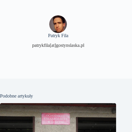
Patryk Fila
patrykfila[at]gostynslaska.pl
Podobne artykuły