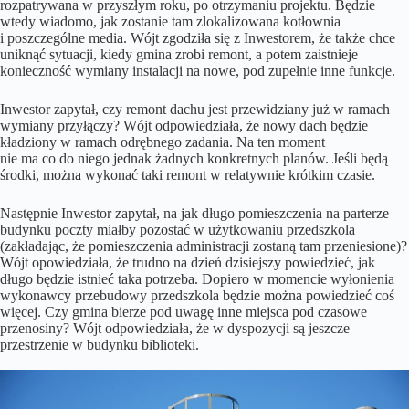
rozpatrywana w przyszłym roku, po otrzymaniu projektu. Będzie
wtedy wiadomo, jak zostanie tam zlokalizowana kotłownia
i poszczególne media. Wójt zgodziła się z Inwestorem, że także chce
uniknąć sytuacji, kiedy gmina zrobi remont, a potem zaistnieje
konieczność wymiany instalacji na nowe, pod zupełnie inne funkcje.
Inwestor zapytał, czy remont dachu jest przewidziany już w ramach
wymiany przyłączy? Wójt odpowiedziała, że nowy dach będzie
kładziony w ramach odrębnego zadania. Na ten moment
nie ma co do niego jednak żadnych konkretnych planów. Jeśli będą
środki, można wykonać taki remont w relatywnie krótkim czasie.
Następnie Inwestor zapytał, na jak długo pomieszczenia na parterze
budynku poczty miałby pozostać w użytkowaniu przedszkola
(zakładając, że pomieszczenia administracji zostaną tam przeniesione)?
Wójt opowiedziała, że trudno na dzień dzisiejszy powiedzieć, jak
długo będzie istnieć taka potrzeba. Dopiero w momencie wyłonienia
wykonawcy przebudowy przedszkola będzie można powiedzieć coś
więcej. Czy gmina bierze pod uwagę inne miejsca pod czasowe
przenosiny? Wójt odpowiedziała, że w dyspozycji są jeszcze
przestrzenie w budynku biblioteki.