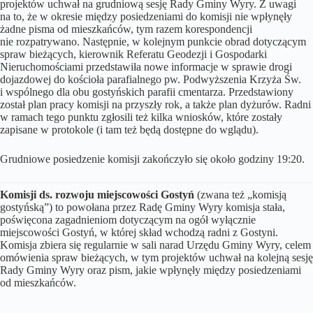
projektów uchwał na grudniową sesję Rady Gminy Wyry. Z uwagi
na to, że w okresie między posiedzeniami do komisji nie wpłynęły
żadne pisma od mieszkańców, tym razem korespondencji
nie rozpatrywano. Następnie, w kolejnym punkcie obrad dotyczącym
spraw bieżących, kierownik Referatu Geodezji i Gospodarki
Nieruchomościami przedstawiła nowe informacje w sprawie drogi
dojazdowej do kościoła parafialnego pw. Podwyższenia Krzyża Św.
i wspólnego dla obu gostyńskich parafii cmentarza. Przedstawiony
został plan pracy komisji na przyszły rok, a także plan dyżurów. Radni
w ramach tego punktu zgłosili też kilka wniosków, które zostały
zapisane w protokole (i tam też będą dostępne do wglądu).
Grudniowe posiedzenie komisji zakończyło się około godziny 19:20.
Komisji ds. rozwoju miejscowości Gostyń
(zwana też „komisją
gostyńską”) to powołana przez Radę Gminy Wyry komisja stała,
poświęcona zagadnieniom dotyczącym na ogół wyłącznie
miejscowości Gostyń, w której skład wchodzą radni z Gostyni.
Komisja zbiera się regularnie w sali narad Urzędu Gminy Wyry, celem
omówienia spraw bieżących, w tym projektów uchwał na kolejną sesję
Rady Gminy Wyry oraz pism, jakie wpłynęły między posiedzeniami
od mieszkańców.