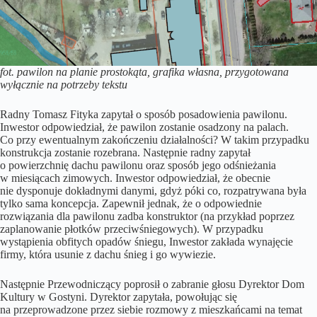
fot. pawilon na planie prostokąta, grafika własna, przygotowana
wyłącznie na potrzeby tekstu
Radny Tomasz Fityka zapytał o sposób posadowienia pawilonu.
Inwestor odpowiedział, że pawilon zostanie osadzony na palach.
Co przy ewentualnym zakończeniu działalności? W takim przypadku
konstrukcja zostanie rozebrana. Następnie radny zapytał
o powierzchnię dachu pawilonu oraz sposób jego odśnieżania
w miesiącach zimowych. Inwestor odpowiedział, że obecnie
nie dysponuje dokładnymi danymi, gdyż póki co, rozpatrywana była
tylko sama koncepcja. Zapewnił jednak, że o odpowiednie
rozwiązania dla pawilonu zadba konstruktor (na przykład poprzez
zaplanowanie płotków przeciwśniegowych). W przypadku
wystąpienia obfitych opadów śniegu, Inwestor zakłada wynajęcie
firmy, która usunie z dachu śnieg i go wywiezie.
Następnie Przewodniczący poprosił o zabranie głosu Dyrektor Dom
Kultury w Gostyni. Dyrektor zapytała, powołując się
na przeprowadzone przez siebie rozmowy z mieszkańcami na temat