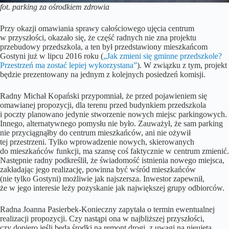
fot. parking za ośrodkiem zdrowia
Przy okazji omawiania sprawy całościowego ujęcia centrum
w przyszłości, okazało się, że część radnych nie zna projektu
przebudowy przedszkola, a ten był przedstawiony mieszkańcom
Gostyni już w lipcu 2016 roku (
„Jak zmieni się gminne przedszkole?
Przestrzeń ma zostać lepiej wykorzystana”
). W związku z tym, projekt
będzie prezentowany na jednym z kolejnych posiedzeń komisji.
Radny Michał Kopański przypomniał, że przed pojawieniem się
omawianej propozycji, dla terenu przed budynkiem przedszkola
i poczty planowano jedynie stworzenie nowych miejsc parkingowych.
Innego, alternatywnego pomysłu nie było. Zauważył, że sam parking
nie przyciągnąłby do centrum mieszkańców, ani nie ożywił
tej przestrzeni. Tylko wprowadzenie nowych, skierowanych
do mieszkańców funkcji, ma szansę coś faktycznie w centrum zmienić.
Następnie radny podkreślił, że świadomość istnienia nowego miejsca,
zakładając jego realizację, powinna być wśród mieszkańców
(nie tylko Gostyni) możliwie jak najszersza. Inwestor zapewnił,
że w jego interesie leży pozyskanie jak największej grupy odbiorców.
Radna Joanna Pasierbek-Konieczny zapytała o termin ewentualnej
realizacji propozycji. Czy nastąpi ona w najbliższej przyszłości,
czy dopiero jeśli będą środki na remont drogi, z uwagi na nieujętą