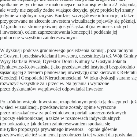
spotkanie w tym temacie miało miejsce na komisji w dniu 22 listopada,
ale wtedy nie zapadły żadne wiążące decyzje, gdyż projekt był znany
jedynie w ogólnym zarysie. Bardziej szczegółowe informacje, a także
przygotowane na zlecenie inwestora wizualizacje pojawiły się później,
12 grudnia na stronie głównej gostyńśląska.pl (na wniosek radnych
i inwestora), celem zaprezentowania koncepcji i poddania jej
pod ocenę wszystkim zainteresowanym.
W dyskusji podczas grudniowego posiedzenia komisji, poza radnymi
z Gostyni i przedstawicielami inwestora, uczestniczyła też Wójt Gminy
Wyry Barbara Prasoł, Dyrektor Domu Kultury w Gostyni Jolanta
Rynkiewicz-Kotwasińska (jako przedstawiciel instytucji bezpośrednio
sąsiadującej z terenem planowanej inwestycji) oraz kierownik Referatu
Geodezji i Gospodarki Nieruchomościami. W toku dyskusji starano się
rozważyć wszystkie za i przeciw. Na pytania i wyrażone
przez dyskutantów wątpliwości odpowiadał Inwestor.
Po krótkim wstępie Inwestora, uzupełnionym projekcją dostępnych już
w sieci wizualizacji, przedstawione zostały opinie wyrażone
przez mieszkańców za pośrednictwem portali społecznościowych
i poczty elektronicznej, a także w rozmowach indywidualnych
(co pokazało, z jak dużym zainteresowaniem spotkała się
nie tylko propozycja prywatnego inwestora – opinie głównie
pozytywnie, ale też sam temat przeobrażenia tej ważnej dla gostynian