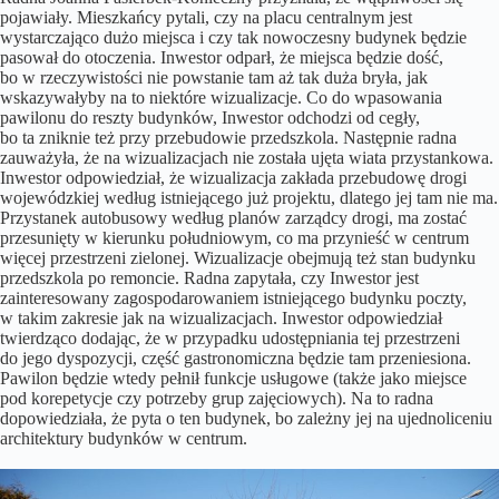
pojawiały. Mieszkańcy pytali, czy na placu centralnym jest
wystarczająco dużo miejsca i czy tak nowoczesny budynek będzie
pasował do otoczenia. Inwestor odparł, że miejsca będzie dość,
bo w rzeczywistości nie powstanie tam aż tak duża bryła, jak
wskazywałyby na to niektóre wizualizacje. Co do wpasowania
pawilonu do reszty budynków, Inwestor odchodzi od cegły,
bo ta zniknie też przy przebudowie przedszkola. Następnie radna
zauważyła, że na wizualizacjach nie została ujęta wiata przystankowa.
Inwestor odpowiedział, że wizualizacja zakłada przebudowę drogi
wojewódzkiej według istniejącego już projektu, dlatego jej tam nie ma.
Przystanek autobusowy według planów zarządcy drogi, ma zostać
przesunięty w kierunku południowym, co ma przynieść w centrum
więcej przestrzeni zielonej. Wizualizacje obejmują też stan budynku
przedszkola po remoncie. Radna zapytała, czy Inwestor jest
zainteresowany zagospodarowaniem istniejącego budynku poczty,
w takim zakresie jak na wizualizacjach. Inwestor odpowiedział
twierdząco dodając, że w przypadku udostępniania tej przestrzeni
do jego dyspozycji, część gastronomiczna będzie tam przeniesiona.
Pawilon będzie wtedy pełnił funkcje usługowe (także jako miejsce
pod korepetycje czy potrzeby grup zajęciowych). Na to radna
dopowiedziała, że pyta o ten budynek, bo zależny jej na ujednoliceniu
architektury budynków w centrum.