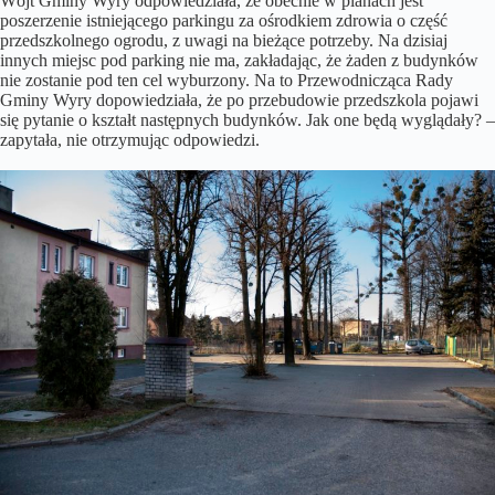
Wójt Gminy Wyry odpowiedziała, że obecnie w planach jest
poszerzenie istniejącego parkingu za ośrodkiem zdrowia o część
przedszkolnego ogrodu, z uwagi na bieżące potrzeby. Na dzisiaj
innych miejsc pod parking nie ma, zakładając, że żaden z budynków
nie zostanie pod ten cel wyburzony. Na to Przewodnicząca Rady
Gminy Wyry dopowiedziała, że po przebudowie przedszkola pojawi
się pytanie o kształt następnych budynków. Jak one będą wyglądały? –
zapytała, nie otrzymując odpowiedzi.