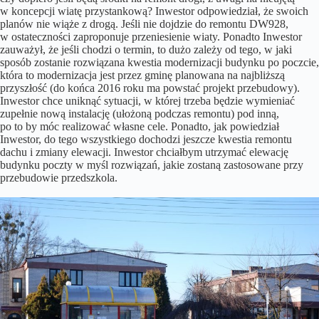
w koncepcji wiatę przystankową? Inwestor odpowiedział, że swoich
planów nie wiąże z drogą. Jeśli nie dojdzie do remontu DW928,
w ostateczności zaproponuje przeniesienie wiaty. Ponadto Inwestor
zauważył, że jeśli chodzi o termin, to dużo zależy od tego, w jaki
sposób zostanie rozwiązana kwestia modernizacji budynku po poczcie,
która to modernizacja jest przez gminę planowana na najbliższą
przyszłość (do końca 2016 roku ma powstać projekt przebudowy).
Inwestor chce uniknąć sytuacji, w której trzeba będzie wymieniać
zupełnie nową instalację (ułożoną podczas remontu) pod inną,
po to by móc realizować własne cele. Ponadto, jak powiedział
Inwestor, do tego wszystkiego dochodzi jeszcze kwestia remontu
dachu i zmiany elewacji. Inwestor chciałbym utrzymać elewację
budynku poczty w myśl rozwiązań, jakie zostaną zastosowane przy
przebudowie przedszkola.