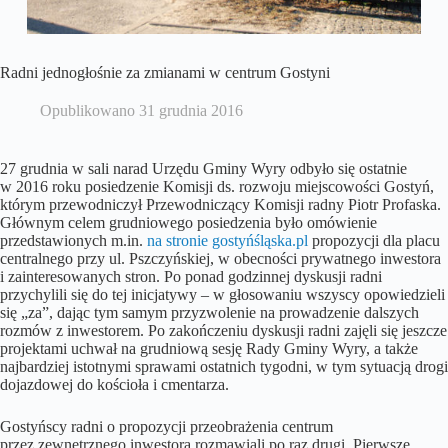
Radni jednogłośnie za zmianami w centrum Gostyni
Opublikowano
31 grudnia 2016
27 grudnia w sali narad Urzędu Gminy Wyry odbyło się ostatnie
w 2016 roku posiedzenie Komisji ds. rozwoju miejscowości Gostyń,
którym przewodniczył Przewodniczący Komisji radny Piotr Profaska.
Głównym celem grudniowego posiedzenia było omówienie
przedstawionych m.in.
na stronie gostyńśląska.pl
propozycji dla placu
centralnego przy ul. Pszczyńskiej, w obecności prywatnego inwestora
i zainteresowanych stron. Po ponad godzinnej dyskusji radni
przychylili się do tej inicjatywy – w głosowaniu wszyscy opowiedzieli
się „za”, dając tym samym przyzwolenie na prowadzenie dalszych
rozmów z inwestorem. Po zakończeniu dyskusji radni zajęli się jeszcze
projektami uchwał na grudniową sesję Rady Gminy Wyry, a także
najbardziej istotnymi sprawami ostatnich tygodni, w tym sytuacją drogi
dojazdowej do kościoła i cmentarza.
Gostyńscy radni o propozycji przeobrażenia centrum
przez zewnętrznego inwestora rozmawiali po raz drugi. Pierwsze