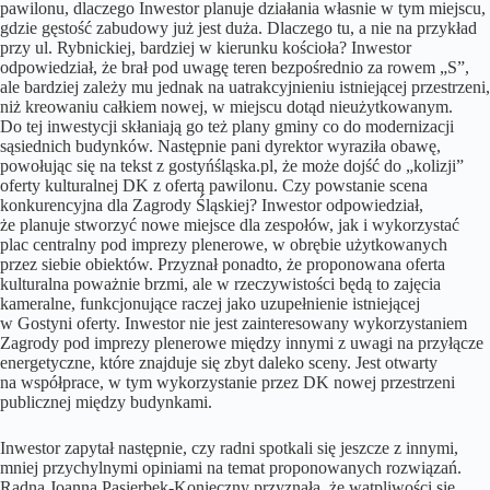
pawilonu, dlaczego Inwestor planuje działania własnie w tym miejscu,
gdzie gęstość zabudowy już jest duża. Dlaczego tu, a nie na przykład
przy ul. Rybnickiej, bardziej w kierunku kościoła? Inwestor
odpowiedział, że brał pod uwagę teren bezpośrednio za rowem „S”,
ale bardziej zależy mu jednak na uatrakcyjnieniu istniejącej przestrzeni,
niż kreowaniu całkiem nowej, w miejscu dotąd nieużytkowanym.
Do tej inwestycji skłaniają go też plany gminy co do modernizacji
sąsiednich budynków. Następnie pani dyrektor wyraziła obawę,
powołując się na tekst z gostyńśląska.pl, że może dojść do „kolizji”
oferty kulturalnej DK z ofertą pawilonu. Czy powstanie scena
konkurencyjna dla Zagrody Śląskiej? Inwestor odpowiedział,
że planuje stworzyć nowe miejsce dla zespołów, jak i wykorzystać
plac centralny pod imprezy plenerowe, w obrębie użytkowanych
przez siebie obiektów. Przyznał ponadto, że proponowana oferta
kulturalna poważnie brzmi, ale w rzeczywistości będą to zajęcia
kameralne, funkcjonujące raczej jako uzupełnienie istniejącej
w Gostyni oferty. Inwestor nie jest zainteresowany wykorzystaniem
Zagrody pod imprezy plenerowe między innymi z uwagi na przyłącze
energetyczne, które znajduje się zbyt daleko sceny. Jest otwarty
na współprace, w tym wykorzystanie przez DK nowej przestrzeni
publicznej między budynkami.
Inwestor zapytał następnie, czy radni spotkali się jeszcze z innymi,
mniej przychylnymi opiniami na temat proponowanych rozwiązań.
Radna Joanna Pasierbek-Konieczny przyznała, że wątpliwości się