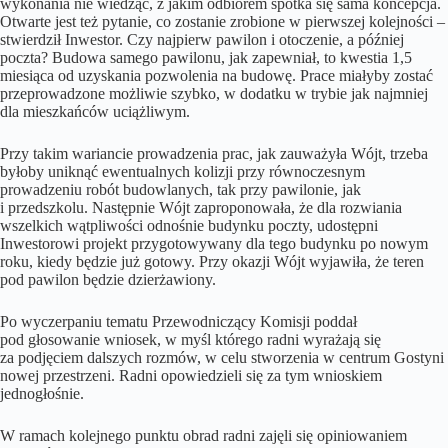
wykonania nie wiedząc, z jakim odbiorem spotka się sama koncepcja.
Otwarte jest też pytanie, co zostanie zrobione w pierwszej kolejności –
stwierdził Inwestor. Czy najpierw pawilon i otoczenie, a później
poczta? Budowa samego pawilonu, jak zapewniał, to kwestia 1,5
miesiąca od uzyskania pozwolenia na budowę. Prace miałyby zostać
przeprowadzone możliwie szybko, w dodatku w trybie jak najmniej
dla mieszkańców uciążliwym.
Przy takim wariancie prowadzenia prac, jak zauważyła Wójt, trzeba
byłoby uniknąć ewentualnych kolizji przy równoczesnym
prowadzeniu robót budowlanych, tak przy pawilonie, jak
i przedszkolu. Następnie Wójt zaproponowała, że dla rozwiania
wszelkich wątpliwości odnośnie budynku poczty, udostępni
Inwestorowi projekt przygotowywany dla tego budynku po nowym
roku, kiedy będzie już gotowy. Przy okazji Wójt wyjawiła, że teren
pod pawilon będzie dzierżawiony.
Po wyczerpaniu tematu Przewodniczący Komisji poddał
pod głosowanie wniosek, w myśl którego radni wyrażają się
za podjęciem dalszych rozmów, w celu stworzenia w centrum Gostyni
nowej przestrzeni. Radni opowiedzieli się za tym wnioskiem
jednogłośnie.
W ramach kolejnego punktu obrad radni zajęli się opiniowaniem