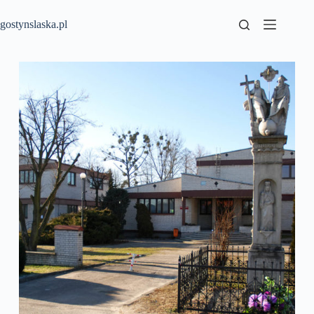
Przejdź
do
gostynslaska.pl
treści