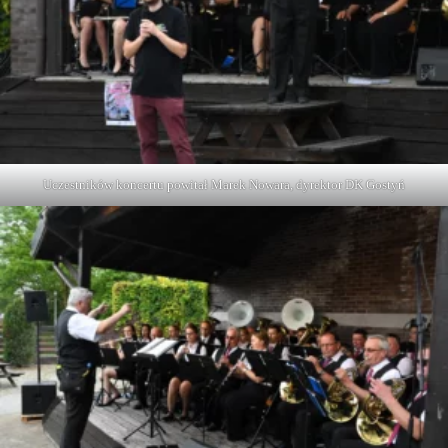
Uczestników koncertu powitał Marek Nowara, dyrektor DK Gostyń