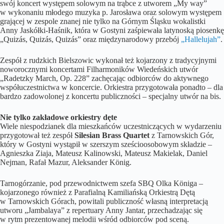
swój koncert występem solowym na trąbce z utworem „My way”
w wykonaniu młodego muzyka p. Jarosława oraz solowym występem
grającej w zespole znanej nie tylko na Górnym Śląsku wokalistki
Anny Jaskółki-Haśnik, która w Gostyni zaśpiewała latynoską piosenkę
„Quizás, Quizás, Quizás” oraz międzynarodowy przebój
„Hallelujah”
.
Zespół z rudzkich Bielszowic wykonał też kojarzony z tradycyjnymi
noworocznymi koncertami Filharmoników Wiedeńskich utwór
„Radetzky March, Op. 228” zachęcając odbiorców do aktywnego
współuczestnictwa w koncercie. Orkiestra przygotowała ponadto – dla
bardzo zadowolonej z koncertu publiczności – specjalny utwór na bis.
Nie tylko zakładowe orkiestry dęte
Wiele niespodzianek dla mieszkańców uczestniczących w wydarzeniu
przygotował też zespół
Silesian Brass Quartet
z Tarnowskich Gór,
który w Gostyni wystąpił w szerszym sześcioosobowym składzie –
Agnieszka Ziaja, Mateusz Kalinowski, Mateusz Makielak, Daniel
Nejman, Rafał Mazur, Aleksander König.
Tarnogórzanie, pod przewodnictwem szefa SBQ Olka Königa –
kojarzonego również z Parafialną Kamiliańską Orkiestrą Dętą
w Tarnowskich Górach, powitali publiczność własną interpretacją
utworu „Jambalaya” z repertuary Anny Jantar, przechadzając się
w rytm prezentowanej melodii wśród odbiorców pod sceną.