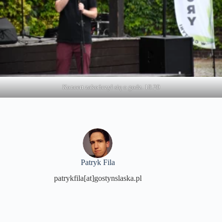
Koncert zakończył się o godz. 18.20
Patryk Fila
patrykfila[at]gostynslaska.pl