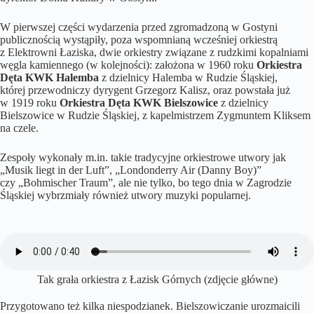
W pierwszej części wydarzenia przed zgromadzoną w Gostyni
publicznością wystąpiły, poza wspomnianą wcześniej orkiestrą
z Elektrowni Łaziska, dwie orkiestry związane z rudzkimi kopalniami
węgla kamiennego (w kolejności): założona w 1960 roku
Orkiestra
Dęta KWK Halemba
z dzielnicy Halemba w Rudzie Śląskiej,
której przewodniczy dyrygent Grzegorz Kalisz, oraz powstała już
w 1919 roku
Orkiestra Dęta KWK Bielszowice
z dzielnicy
Bielszowice w Rudzie Śląskiej, z kapelmistrzem Zygmuntem Kliksem
na czele.
Zespoły wykonały m.in. takie tradycyjne orkiestrowe utwory jak
„Musik liegt in der Luft”, „Londonderry Air (Danny Boy)”
czy „Bohmischer Traum”, ale nie tylko, bo tego dnia w Zagrodzie
Śląskiej wybrzmiały również utwory muzyki popularnej.
Tak grała orkiestra z Łazisk Górnych (zdjęcie główne)
Przygotowano też kilka niespodzianek. Bielszowiczanie urozmaicili