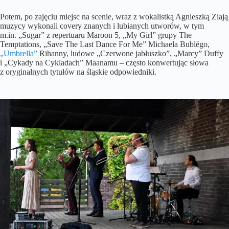
Potem, po zajęciu miejsc na scenie, wraz z wokalistką Agnieszką Ziają
muzycy wykonali covery znanych i lubianych utworów, w tym
m.in. „Sugar” z repertuaru Maroon 5, „My Girl” grupy The
Temptations, „Save The Last Dance For Me” Michaela Bublégo,
„Umbrella”
Rihanny, ludowe „Czerwone jabłuszko”, „Marcy” Duffy
i „Cykady na Cykladach” Maanamu – często konwertując słowa
z oryginalnych tytułów na śląskie odpowiedniki.