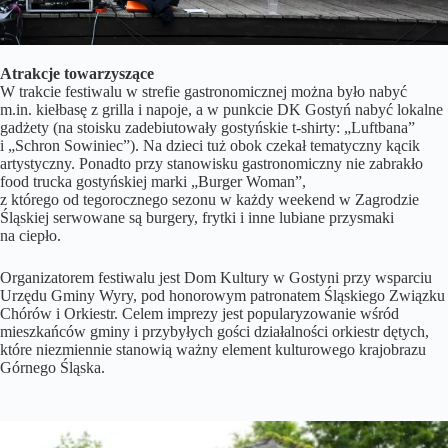
Atrakcje towarzyszące
W trakcie festiwalu w strefie gastronomicznej można było nabyć
m.in. kiełbasę z grilla i napoje, a w punkcie DK Gostyń nabyć lokalne
gadżety (na stoisku zadebiutowały gostyńskie t-shirty: „Luftbana”
i „Schron Sowiniec”). Na dzieci tuż obok czekał tematyczny kącik
artystyczny. Ponadto przy stanowisku gastronomiczny nie zabrakło
food trucka gostyńskiej marki „Burger Woman”,
z którego od tegorocznego sezonu w każdy weekend w Zagrodzie
Śląskiej serwowane są burgery, frytki i inne lubiane przysmaki
na ciepło.
Organizatorem festiwalu jest Dom Kultury w Gostyni przy wsparciu
Urzędu Gminy Wyry, pod honorowym patronatem Śląskiego Związku
Chórów i Orkiestr. Celem imprezy jest popularyzowanie wśród
mieszkańców gminy i przybyłych gości działalności orkiestr dętych,
które niezmiennie stanowią ważny element kulturowego krajobrazu
Górnego Śląska.