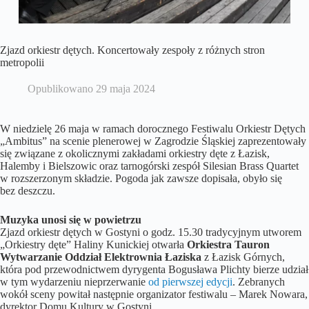
Zjazd orkiestr dętych. Koncertowały zespoły z różnych stron
metropolii
Opublikowano
29 maja 2024
W niedzielę 26 maja w ramach dorocznego Festiwalu Orkiestr Dętych
„Ambitus” na scenie plenerowej w Zagrodzie Śląskiej zaprezentowały
się związane z okolicznymi zakładami orkiestry dęte z Łazisk,
Halemby i Bielszowic oraz tarnogórski zespół Silesian Brass Quartet
w rozszerzonym składzie. Pogoda jak zawsze dopisała, obyło się
bez deszczu.
Muzyka unosi się w powietrzu
Zjazd orkiestr dętych w Gostyni o godz. 15.30 tradycyjnym utworem
„Orkiestry dęte” Haliny Kunickiej otwarła
Orkiestra Tauron
Wytwarzanie Oddział Elektrownia Łaziska
z Łazisk Górnych,
która pod przewodnictwem dyrygenta Bogusława Plichty bierze udział
w tym wydarzeniu nieprzerwanie
od pierwszej edycji
. Zebranych
wokół sceny powitał następnie organizator festiwalu – Marek Nowara,
dyrektor Domu Kultury w Gostyni.