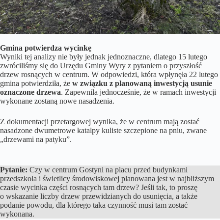
Gmina potwierdza wycinkę
Wyniki tej analizy nie były jednak jednoznaczne, dlatego 15 lutego
zwróciliśmy się do Urzędu Gminy Wyry z pytaniem o przyszłość
drzew rosnących w centrum. W odpowiedzi, która wpłynęła 22 lutego
gmina potwierdziła, że
w związku z planowaną inwestycją usunie
oznaczone drzewa
. Zapewniła jednocześnie, że w ramach inwestycji
wykonane zostaną nowe nasadzenia.
Z dokumentacji przetargowej wynika, że w centrum mają zostać
nasadzone dwumetrowe katalpy kuliste szczepione na pniu, zwane
„drzewami na patyku”.
Pytanie:
Czy w centrum Gostyni na placu przed budynkami
przedszkola i świetlicy środowiskowej planowana jest w najbliższym
czasie wycinka części rosnących tam drzew? Jeśli tak, to proszę
o wskazanie liczby drzew przewidzianych do usunięcia, a także
podanie powodu, dla którego taka czynność musi tam zostać
wykonana.