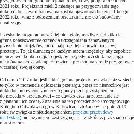
przygotowało program funkcjonalno-użytkowy podpisano 9 lutego
2021 roku. Projektanci mieli 2 miesiące na przygotowanie tego
dokumentu. Treść opracowania została ujawniona dopiero 11 lutego
2022 roku, wraz z ogłoszeniem przetargu na projekt budowlany
i realizację.
Uzyskanie programu wcześniej nie byłoby możliwe. Od kilku lat
gmina konsekwentnie odmawia udostępniania zamawianych
przez siebie projektów, które mają później stanowić podstawę
przetargu. To jak tłumaczą za każdym razem urzędnicy, aby zapobiec
nieuczciwej konkurencji. To jest, by przyszły uczestnik przetargu
nie mógł na podstawie np. omówienia projektu na stronie przygotować
wcześniej swojej oferty.
Od około 2017 roku jeśli jakieś gminne projekty pojawiają się w sieci,
to tylko w momencie ogłoszenia przetargu, przez co niemożliwe jest
dokładne omówienie zamierzeń gminy przed przystąpieniem
do procedury przetargowej – co dawało czas na zapoznanie się
z planami i ich ocenę. Zażalenie na ten proceder do Samorządowego
Kolegium Odwoławczego w Katowicach złożone w sierpniu 2019
roku (w związku z nieudostępnieniem
projektu przebudowy
ul. Tyskiej
) nie przyniosło rozstrzygnięcia – w skrócie: przyznano racje
obu stronom.