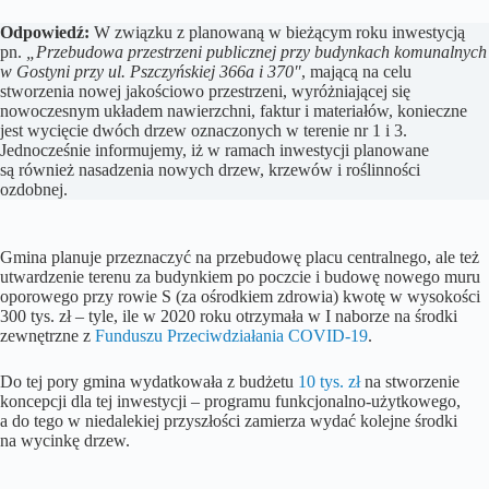
Odpowiedź:
W związku z planowaną w bieżącym roku inwestycją
pn.
„Przebudowa przestrzeni publicznej przy budynkach komunalnych
w Gostyni przy ul. Pszczyńskiej 366a i 370″
, mającą na celu
stworzenia nowej jakościowo przestrzeni, wyróżniającej się
nowoczesnym układem nawierzchni, faktur i materiałów, konieczne
jest wycięcie dwóch drzew oznaczonych w terenie nr 1 i 3.
Jednocześnie informujemy, iż w ramach inwestycji planowane
są również nasadzenia nowych drzew, krzewów i roślinności
ozdobnej.
Gmina planuje przeznaczyć na przebudowę placu centralnego, ale też
utwardzenie terenu za budynkiem po poczcie i budowę nowego muru
oporowego przy rowie S (za ośrodkiem zdrowia) kwotę w wysokości
300 tys. zł – tyle, ile w 2020 roku otrzymała w I naborze na środki
zewnętrzne z
Funduszu Przeciwdziałania COVID-19
.
Do tej pory gmina wydatkowała z budżetu
10 tys. zł
na stworzenie
koncepcji dla tej inwestycji – programu funkcjonalno-użytkowego,
a do tego w niedalekiej przyszłości zamierza wydać kolejne środki
na wycinkę drzew.