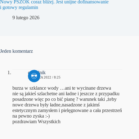
Nowy PSZOK coraz bliżej. Jest unijne dofinansowanie
i gotowy regulamin
9 lutego 2026
Jeden komentarz
ogrodnik
3 MARCA 2022 / 8:25
burza w szklance wody …ani te wycinane drzewa
nie są jakieś szlachetne ani ładne i jeszcze z przypadku
posadzone więc po co bić pianę ? warunek taki ,żeby
nowe drzewa były ładne,nasadzone z jakimś
estetycznym zamysłem i pielęgnowane a cała przestrzeń
na pewno zyska :-)
pozdrawiam Wszystkich