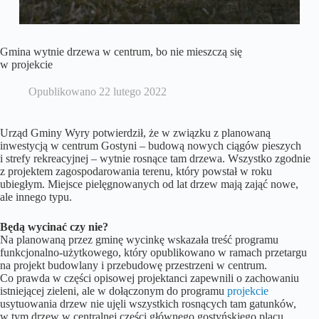
Gmina wytnie drzewa w centrum, bo nie mieszczą się
w projekcie
Opublikowano
22 lutego 2022
Urząd Gminy Wyry potwierdził, że w związku z planowaną
inwestycją w centrum Gostyni – budową nowych ciągów pieszych
i strefy rekreacyjnej – wytnie rosnące tam drzewa. Wszystko zgodnie
z projektem zagospodarowania terenu, który powstał w roku
ubiegłym. Miejsce pielęgnowanych od lat drzew mają zająć nowe,
ale innego typu.
Będą wycinać czy nie?
Na planowaną przez gminę wycinkę wskazała treść programu
funkcjonalno-użytkowego, który opublikowano w ramach przetargu
na projekt budowlany i przebudowę przestrzeni w centrum.
Co prawda w części opisowej projektanci zapewnili o zachowaniu
istniejącej zieleni, ale w dołączonym do programu
projekcie
usytuowania drzew nie ujęli wszystkich rosnących tam gatunków,
w tym drzew w centralnej części głównego gostyńskiego placu.