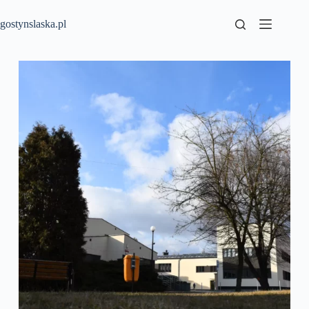
Przejdź
do
gostynslaska.pl
treści