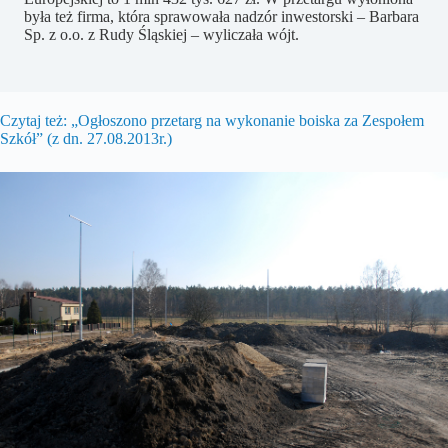
była też firma, która sprawowała nadzór inwestorski – Barbara
Sp. z o.o. z Rudy Śląskiej – wyliczała wójt.
Czytaj też: „Ogłoszono przetarg na wykonanie boiska za Zespołem
Szkół” (z dn. 27.08.2013r.)