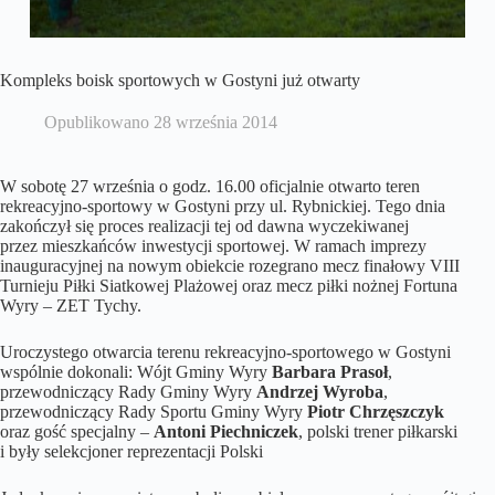
Kompleks boisk sportowych w Gostyni już otwarty
Opublikowano
28 września 2014
W sobotę 27 września o godz. 16.00 oficjalnie otwarto teren
rekreacyjno-sportowy w Gostyni przy ul. Rybnickiej. Tego dnia
zakończył się proces realizacji tej od dawna wyczekiwanej
przez mieszkańców inwestycji sportowej. W ramach imprezy
inauguracyjnej na nowym obiekcie rozegrano mecz finałowy VIII
Turnieju Piłki Siatkowej Plażowej oraz mecz piłki nożnej Fortuna
Wyry – ZET Tychy.
Uroczystego otwarcia terenu rekreacyjno-sportowego w Gostyni
wspólnie dokonali: Wójt Gminy Wyry
Barbara Prasoł
,
przewodniczący Rady Gminy Wyry
Andrzej Wyroba
,
przewodniczący Rady Sportu Gminy Wyry
Piotr Chrzęszczyk
oraz gość specjalny –
Antoni Piechniczek
, polski trener piłkarski
i były selekcjoner reprezentacji Polski