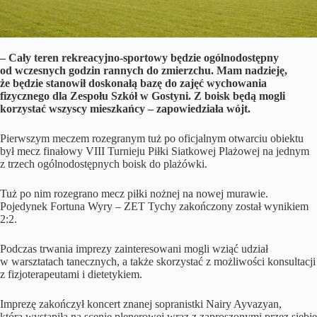
– Cały teren rekreacyjno-sportowy będzie ogólnodostępny
od wczesnych godzin rannych do zmierzchu. Mam nadzieję,
że będzie stanowił doskonałą bazę do zajęć wychowania
fizycznego dla Zespołu Szkół w Gostyni. Z boisk będą mogli
korzystać wszyscy mieszkańcy – zapowiedziała wójt.
Pierwszym meczem rozegranym tuż po oficjalnym otwarciu obiektu
był mecz finałowy VIII Turnieju Piłki Siatkowej Plażowej na jednym
z trzech ogólnodostępnych boisk do plażówki.
Tuż po nim rozegrano mecz piłki nożnej na nowej murawie.
Pojedynek Fortuna Wyry – ZET Tychy zakończony został wynikiem
2:2.
Podczas trwania imprezy zainteresowani mogli wziąć udział
w warsztatach tanecznych, a także skorzystać z możliwości konsultacji
z fizjoterapeutami i dietetykiem.
Imprezę zakończył koncert znanej sopranistki Nairy Ayvazyan,
która wystąpiła na scenie plenerowej wraz z zaproszonymi przez siebie