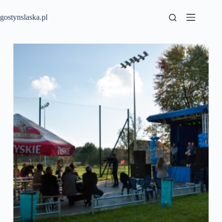
Przejdź
do
gostynslaska.pl
treści