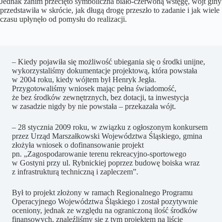
Jednak zanim przecięto symboliczna biało-czerwoną wstęgę, wójt giny
przedstawiła w skrócie, jak długą drogę przeszło to zadanie i jak wiele
czasu upłynęło od pomysłu do realizacji.
– Kiedy pojawiła się możliwość ubiegania się o środki unijne,
wykorzystaliśmy dokumentacje projektową, która powstała
w 2004 roku, kiedy wójtem był Henryk Jegła.
Przygotowaliśmy wniosek mając pełna świadomość,
że bez środków zewnętrznych, bez dotacji, ta inwestycja
w zasadzie nigdy by nie powstała – przekazała wójt.
– 28 stycznia 2009 roku, w związku z ogłoszonym konkursem
przez Urząd Marszałkowski Województwa Śląskiego, gmina
złożyła wniosek o dofinansowanie projekt
pn. „Zagospodarowanie terenu rekreacyjno-sportowego
w Gostyni przy ul. Rybnickiej poprzez budowę boiska wraz
z infrastrukturą techniczną i zapleczem”.
Był to projekt złożony w ramach Regionalnego Programu
Operacyjnego Województwa Śląskiego i został pozytywnie
oceniony, jednak ze względu na ograniczoną ilość środków
finansowych, znaleźliśmy się z tym projektem na liście