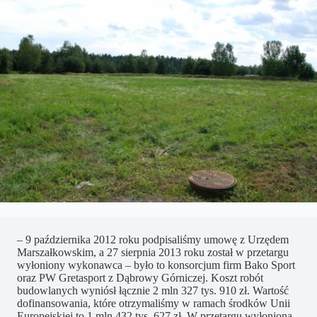
– 9 października 2012 roku podpisaliśmy umowę z Urzędem
Marszałkowskim, a 27 sierpnia 2013 roku został w przetargu
wyłoniony wykonawca – było to konsorcjum firm Bako Sport
oraz PW Gretasport z Dąbrowy Górniczej. Koszt robót
budowlanych wyniósł łącznie 2 mln 327 tys. 910 zł. Wartość
dofinansowania, które otrzymaliśmy w ramach środków Unii
Europejskiej to 1 mln 432 tys. 627 zł. W przetargu wyłoniona