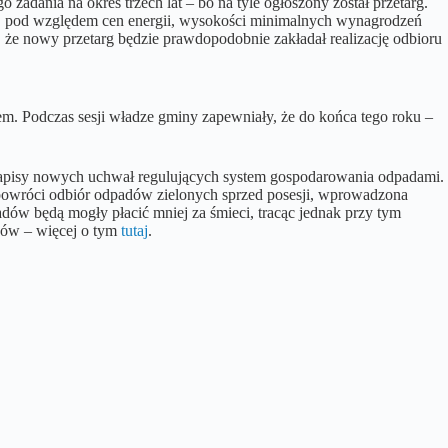
zadania na okres trzech lat – bo na tyle ogłoszony został przetarg.
m.in. pod względem cen energii, wysokości minimalnych wynagrodzeń
ż, że nowy przetarg będzie prawdopodobnie zakładał realizację odbioru
em. Podczas sesji władze gminy zapewniały, że do końca tego roku –
zapisy nowych uchwał regulujących system gospodarowania odpadami.
powróci odbiór odpadów zielonych sprzed posesji, wprowadzona
dów będą mogły płacić mniej za śmieci, tracąc jednak przy tym
dów – więcej o tym
tutaj
.