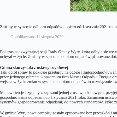
Zmiany w systemie odbioru odpadów dopiero od 1 stycznia 2021 roku
Opublikowano
11 sierpnia 2020
Podczas nadzwyczajnej sesji Rady Gminy Wyry, która odbyła się we wt
uchwał w życie. Zmiany w sposobie odbioru odpadów planowane dotąd n
Gmina skorzystała z ustawy covidowej
Taki obrót spraw to pokłosie przetargu na odbiór i zagospodarowywan
przez jedynego oferenta, konsorcjum firm Master Odpady i Energia ora
wejścia w życie zmian w systemie odbioru odpadów to rozwiązanie aw
Manewr ten jest zgodny z zapisami jednej z ustaw osłonowych, przyj
gospodarowania odpadami do 1 stycznia 2021 roku. Zamiarem ustawod
systemów gospodarowania odpadami) do nowych standardów, które zo
W gminie Wyry nowe przepisy zostały opracowane bez przeszkód i mia