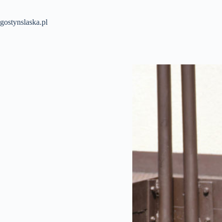
Przejdź
do
treści
gostynslaska.pl