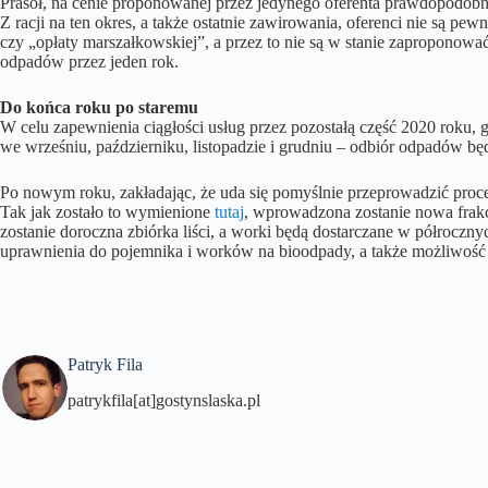
Prasoł, na cenie proponowanej przez jedynego oferenta prawdopodobnie 
Z racji na ten okres, a także ostatnie zawirowania, oferenci nie są p
czy „opłaty marszałkowskiej”, a przez to nie są w stanie zaproponować
odpadów przez jeden rok.
Do końca roku po staremu
W celu zapewnienia ciągłości usług przez pozostałą część 2020 roku,
we wrześniu, październiku, listopadzie i grudniu – odbiór odpadów b
Po nowym roku, zakładając, że uda się pomyślnie przeprowadzić pr
Tak jak zostało to wymienione
tutaj
, wprowadzona zostanie nowa frak
zostanie doroczna zbiórka liści, a worki będą dostarczane w półrocz
uprawnienia do pojemnika i worków na bioodpady, a także możliwoś
Patryk Fila
patrykfila[at]gostynslaska.pl