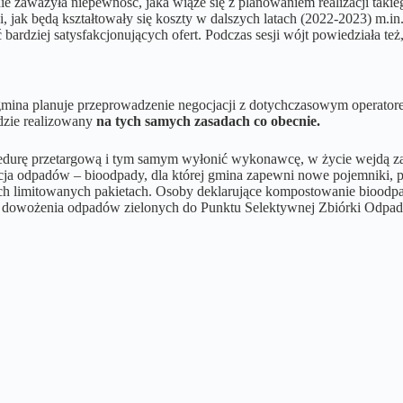
zaważyła niepewność, jaka wiąże się z planowaniem realizacji takiego 
ewni, jak będą kształtowały się koszty w dalszych latach (2022-2023) 
 bardziej satysfakcjonujących ofert. Podczas sesji wójt powiedziała te
 gmina planuje przeprowadzenie negocjacji z dotychczasowym operator
ędzie realizowany
na tych samych zasadach co obecnie.
ocedurę przetargową i tym samym wyłonić wykonawcę, w życie wejdą 
cja odpadów – bioodpady, dla której gmina zapewni nowe pojemniki, 
nych limitowanych pakietach. Osoby deklarujące kompostowanie bioodpa
ć dowożenia odpadów zielonych do Punktu Selektywnej Zbiórki Odpa