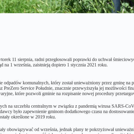
orek 11 sierpnia, radni przegłosowali poprawki do uchwał śmieciowyc
a 1 września, zaistnieją dopiero 1 stycznia 2021 roku.
ie odpadów komunalnych, który został unieważniony przez gminę na po
z PreZero Service Południe, znacznie przewyższyła jej możliwości fin
aryjne, które pozwoli gminie na rozpisanie nowej procedury przetar
ętych na szczeblu centralnym w związku z pandemią wirusa SARS-CoV-
awcy było zapewnienie gminom dodatkowego czasu na dostosowanie re
stały określone w 2019 roku.
ły obowiązywać od września, jednak plany te pokrzyżował unieważnion