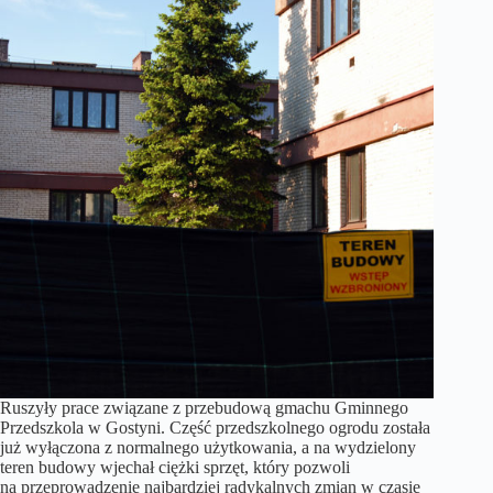
Ruszyły prace związane z przebudową gmachu Gminnego
Przedszkola w Gostyni. Część przedszkolnego ogrodu została
już wyłączona z normalnego użytkowania, a na wydzielony
teren budowy wjechał ciężki sprzęt, który pozwoli
na przeprowadzenie najbardziej radykalnych zmian w czasie